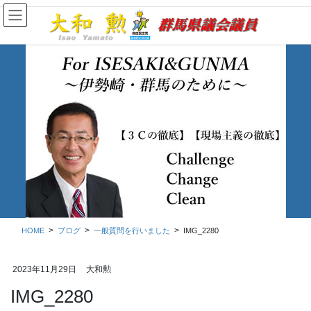
コ
ナ
ン
ビ
テ
ゲ
ン
ー
ツ
シ
に
ョ
移
ン
動
に
移
ブログ
動
HOME
ブログ
一般質問を行いました
IMG_2280
2023年11月29日
大和勲
IMG_2280