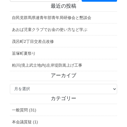
最近の投稿
自民党群馬県連青年部青年局研修会と懇談会
あおば児童クラブでお金の使い方など学ぶ
茂呂町2丁目交差点改修
韮塚町夏祭り
粕川(境上武士地内)左岸堤防嵩上げ工事
アーカイブ
ア
ー
カ
カテゴリー
イ
ブ
一般質問 (31)
本会議質疑 (1)