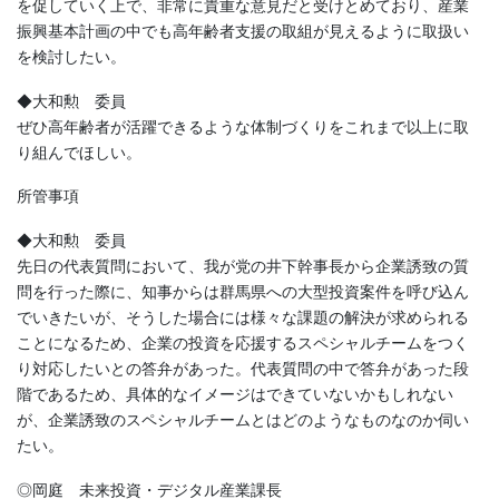
を促していく上で、非常に貴重な意見だと受けとめており、産業
振興基本計画の中でも高年齢者支援の取組が見えるように取扱い
を検討したい。
◆大和勲 委員
ぜひ高年齢者が活躍できるような体制づくりをこれまで以上に取
り組んでほしい。
所管事項
◆大和勲 委員
先日の代表質問において、我が党の井下幹事長から企業誘致の質
問を行った際に、知事からは群馬県への大型投資案件を呼び込ん
でいきたいが、そうした場合には様々な課題の解決が求められる
ことになるため、企業の投資を応援するスペシャルチームをつく
り対応したいとの答弁があった。代表質問の中で答弁があった段
階であるため、具体的なイメージはできていないかもしれない
が、企業誘致のスペシャルチームとはどのようなものなのか伺い
たい。
◎岡庭 未来投資・デジタル産業課長