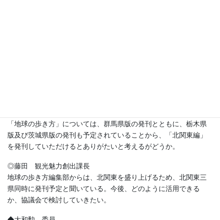
えるが、この視点についてはどうか。また、可能であれば県とし
ても支援していただきたいと考えるがどうか。
◎藤田 観光魅力創出課長
三県合同で作成する観光パンフレットにおいて、３施設を活用し
たPRについても検討していきたい。
◆大和勲 委員
３月下旬にも議連の総会が予定されており、その中でも様々な議
論が出てくると思う。また話が出てくるようであれば、協調して
取り組んでほしい。
「地球の歩き方」については、群馬県版の発刊とともに、栃木県
版及び茨城県版の発刊も予定されていることから、「北関東編」
を発刊していただけるとありがたいと考えるがどうか。
◎藤田 観光魅力創出課長
地球の歩き方編集部からは、北関東を盛り上げるため、北関東三
県同時に発刊予定と聞いている。今後、どのように活用できる
か、協議会で検討していきたい。
◆大和勲 委員