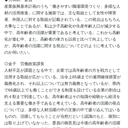
産業振興基本計画のうち「働きやすい職場環境づくり、多様な人
材の活用推進」に関する施策では、主な取組として女性や障害
者、外国人に対する取組が記載されている。この視点はもちろん
大事なことであるが、私は少子高齢化や生産年齢人口が減少する
中で、高年齢者の活躍が重要であると考えている。これから高齢
化が進む中、また、高齢者の体力も以前と比べて向上している
が、高年齢者の活躍に関する視点についてどのように考えている
のか伺いたい。
◎金子 労働政策課長
人材不足が課題となる中で、企業では高年齢者の方を戦力として
活用する取組が広がっている。法令上65歳までの雇用確保措置が
義務化され、それ以上については努力義務となっているが、県内
で66歳以上でも働くことができる制度を設けている企業の割合は
約４割まで到達している。高年齢者はその知識や経験から経済を
支える重要な働き手であると考えている。高年齢者の活躍の視点
については、多様な人材活躍の中の文脈の中で盛り込んではいる
ものの、活躍してもらうことが当然だという認識のもと、個別に
は取り上げていなかった。委員の御意見は今後の高年齢者の活躍